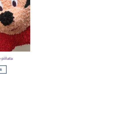
 piñata
ER