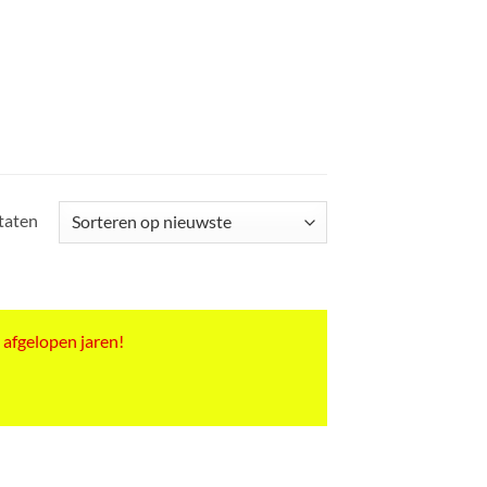
Gesorteerd
ltaten
op
nieuwste
 afgelopen jaren!