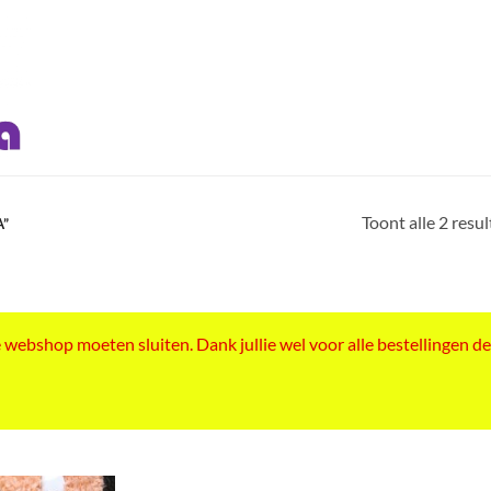
Toont alle 2 resu
A”
ebshop moeten sluiten. Dank jullie wel voor alle bestellingen de