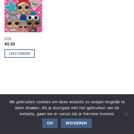
LOL
€
0.30
LEES VERDER
We gebruiken cookies om deze website zo soepel mogelijk te
laten draaien. Als je doorgaat met het gebruiken van de
website, gaan we er vanuit dat je hiermee instemt.
OK
WEIGEREN