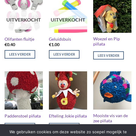
UITVERKOCHT
UITVERKOCHT
Woezel en Pip
Olifanten fluitje
Geluidsbuis
piñata
€
0.40
€
1.00
LEES VERDER
LEES VERDER
LEES VERDER
Mooiste vis van de
Paddenstoel piñata
Efteling Jokie piñata
zee piñata
LEES VERDER
LEES VERDER
We gebruiken cookies om deze website zo soepel mogelijk te
LEES VERDER