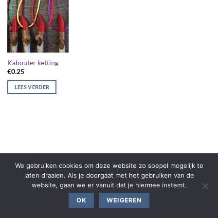
Kabouter ketting
€
0.25
LEES VERDER
We gebruiken cookies om deze website zo soepel mogelijk te
laten draaien. Als je doorgaat met het gebruiken van de
website, gaan we er vanuit dat je hiermee instemt.
OK
WEIGEREN