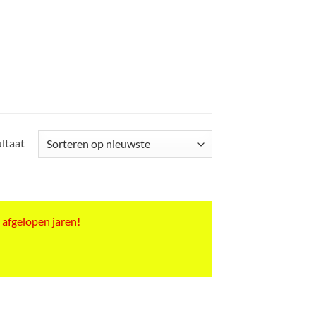
ultaat
 afgelopen jaren!