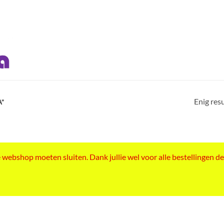
Enig res
A”
ebshop moeten sluiten. Dank jullie wel voor alle bestellingen de