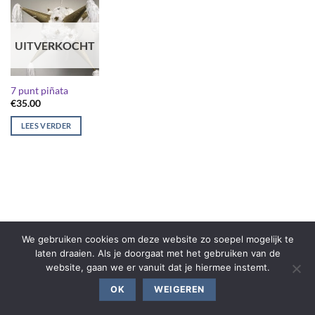
UITVERKOCHT
7 punt piñata
€
35.00
LEES VERDER
We gebruiken cookies om deze website zo soepel mogelijk te
laten draaien. Als je doorgaat met het gebruiken van de
website, gaan we er vanuit dat je hiermee instemt.
OK
WEIGEREN