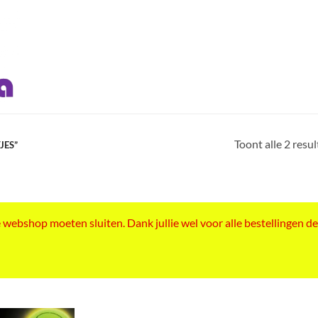
Toont alle 2 resu
JES”
ebshop moeten sluiten. Dank jullie wel voor alle bestellingen de