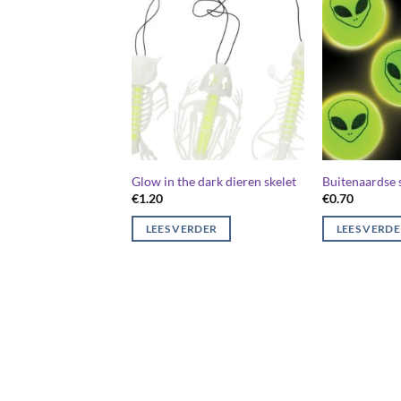
Glow in the dark dieren skelet
Buitenaardse 
€
1.20
€
0.70
LEES VERDER
LEES VERD