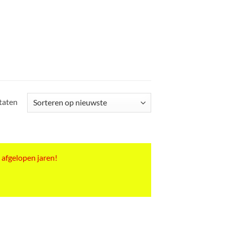
Gesorteerd
ltaten
op
nieuwste
 afgelopen jaren!