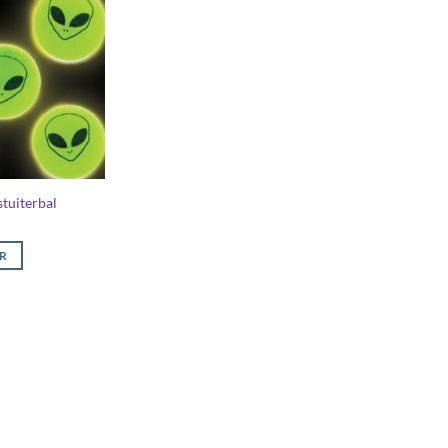
stuiterbal
ER