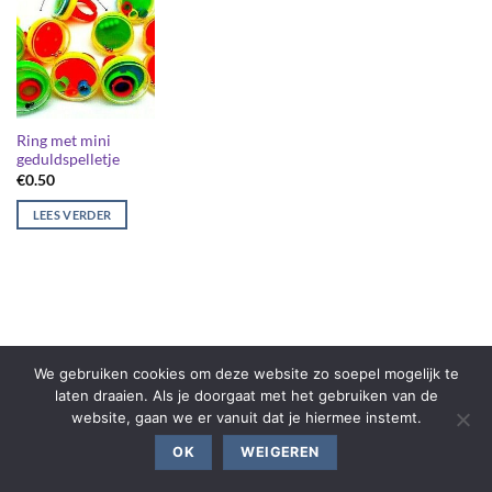
Ring met mini
geduldspelletje
€
0.50
LEES VERDER
We gebruiken cookies om deze website zo soepel mogelijk te
laten draaien. Als je doorgaat met het gebruiken van de
website, gaan we er vanuit dat je hiermee instemt.
OK
WEIGEREN