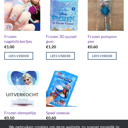
Frozen
Frozen 3D puzzel
Frozen pompom
nagelstickertjes
gum
pen
€
1.00
€
1.20
€
0.60
LEES VERDER
LEES VERDER
LEES VERDER
UITVERKOCHT
Frozen stempeltje
Speel sneeuw
€
0.50
€
0.60
We gebruiken cookies om deze website zo soepel mogelijk te
LEES VERDER
LEES VERDER