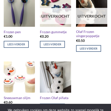
UITVERKOCHT
UITVERKOCHT
Olaf Frozen
Frozen pen
Frozen gummetje
vingerpoppetje
€
1.00
€
0.20
€
0.50
LEES VERDER
LEES VERDER
LEES VERDER
Sneeuwman slijm
Frozen Olaf piñata
€
0.60
LEES VERDER
We gebruiken cookies om deze website zo soepel mogelijk te
LEES VERDER