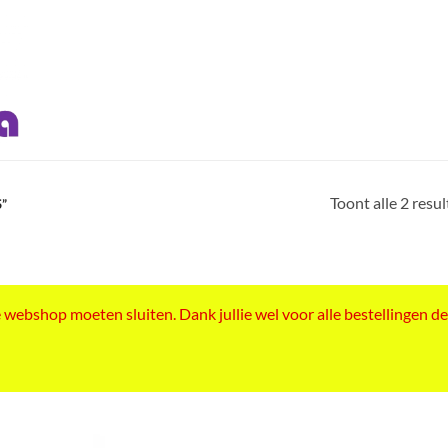
Toont alle 2 resu
”
ebshop moeten sluiten. Dank jullie wel voor alle bestellingen de