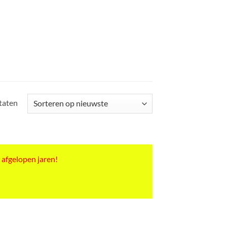
Gesorteerd
ltaten
op
nieuwste
 afgelopen jaren!