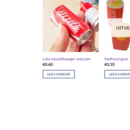
UITV
cola sleutelhanger met pen
fastfood gum
€
0.60
€
0.10
LEES VERDER
LEES VERD