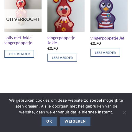
UITVERKOCHT
Lolly met Jokie
vingerpoppetje
vingerpoppetje Jet
vingerpoppetje
Jokie
€
0.70
€
0.70
LEES VERDER
LEES VERDER
LEES VERDER
We gebruiken cookies om deze website zo soepel mogelijk te
laten draaien. Als je doorgaat met het gebruiken van de
website, gaan we er vanuit dat je hiermee instemt.
OK
WEIGEREN