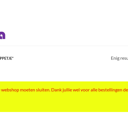
Enig res
PETJE”
ebshop moeten sluiten. Dank jullie wel voor alle bestellingen de