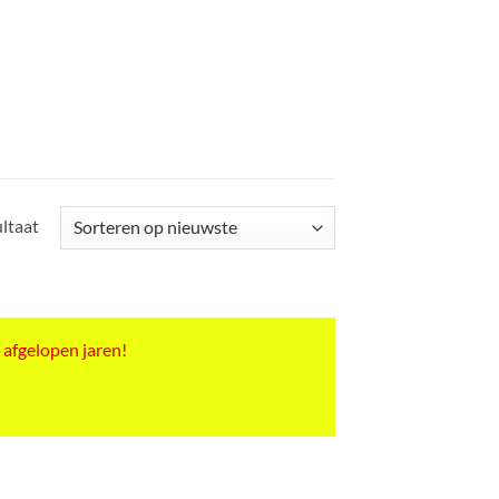
ultaat
 afgelopen jaren!