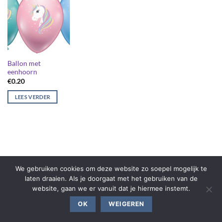
Ballon met
eenhoorn
€
0.20
LEES VERDER
We gebruiken cookies om deze website zo soepel mogelijk te
laten draaien. Als je doorgaat met het gebruiken van de
website, gaan we er vanuit dat je hiermee instemt.
OK
WEIGEREN