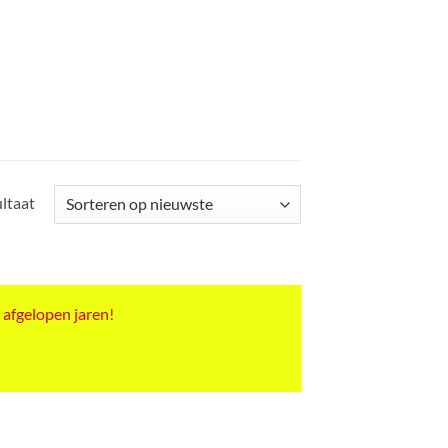
ultaat
 afgelopen jaren!