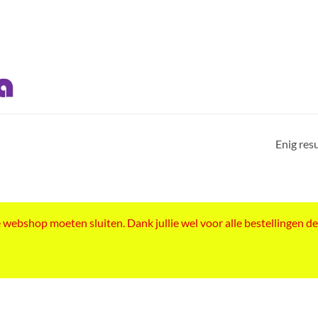
Enig res
ebshop moeten sluiten. Dank jullie wel voor alle bestellingen de