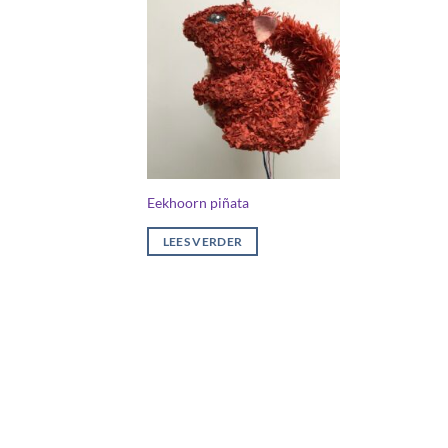
Eekhoorn piñata
LEES VERDER