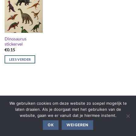
Dinosaurus
stickervel
€
0.15
LEES VERDER
We gebruiken cookies om deze website zo soepel mogelijk te
laten draaien. Als je doorgaat met het gebruiken van de
website, gaan we er vanuit dat je hiermee instemt.
OK
WEIGEREN