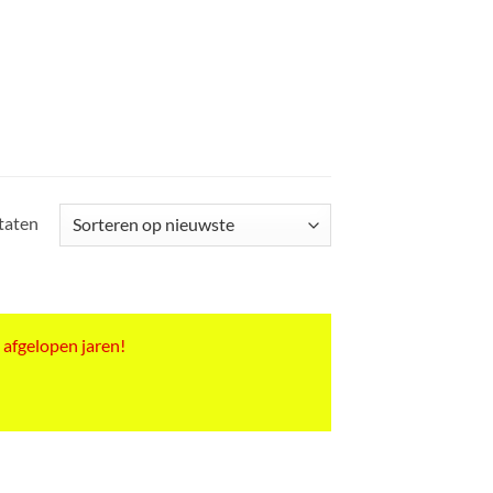
Gesorteerd
ltaten
op
nieuwste
 afgelopen jaren!