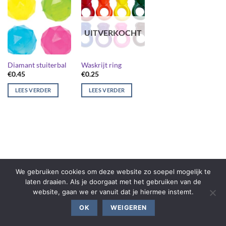
UITVERKOCHT
Diamant stuiterbal
Waskrijt ring
€
0.45
€
0.25
LEES VERDER
LEES VERDER
We gebruiken cookies om deze website zo soepel mogelijk te
laten draaien. Als je doorgaat met het gebruiken van de
website, gaan we er vanuit dat je hiermee instemt.
OK
WEIGEREN