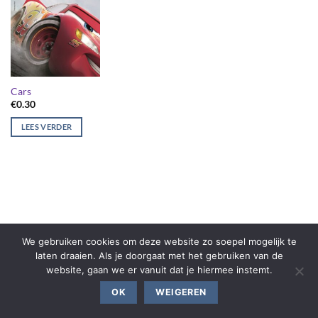
Cars
€
0.30
LEES VERDER
We gebruiken cookies om deze website zo soepel mogelijk te
laten draaien. Als je doorgaat met het gebruiken van de
website, gaan we er vanuit dat je hiermee instemt.
OK
WEIGEREN