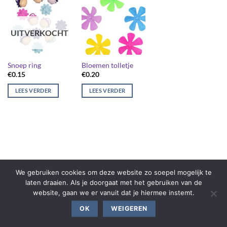
UITVERKOCHT
Snoep ring
Bloemen tolletje
€
0.15
€
0.20
LEES VERDER
LEES VERDER
We gebruiken cookies om deze website zo soepel mogelijk te
laten draaien. Als je doorgaat met het gebruiken van de
website, gaan we er vanuit dat je hiermee instemt.
OK
WEIGEREN