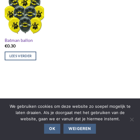
Batman ballon
€
0.30
LEES VERDER
We gebruiken cookies om deze website zo soepel mogelijk te
laten draaien. Als je doorgaat met het gebruiken van de
website, gaan we er vanuit dat je hiermee instemt.
OK
WEIGEREN