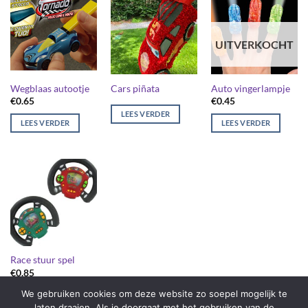
UITVERKOCHT
Wegblaas autootje
Cars piñata
Auto vingerlampje
€
0.65
€
0.45
LEES VERDER
LEES VERDER
LEES VERDER
Race stuur spel
€
0.85
We gebruiken cookies om deze website zo soepel mogelijk te
LEES VERDER
laten draaien. Als je doorgaat met het gebruiken van de