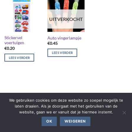
UITVERKOCHT
Stickervel
Auto vingerlampje
voertuigen
€
0.45
€
0.20
LEES VERDER
LEES VERDER
We gebruiken cookies om deze website zo soepel mogelijk te
laten draaien. Als je doorgaat met het gebruiken van de
website, gaan we er vanuit dat je hiermee instemt.
OK
WEIGEREN