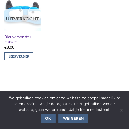
UITVERKOCHT
Blauw monster
masker
€
3.00
LEES VERDER
We gebruiken cookies om deze website zo soepel mogelijk te
laten draaien. Als je doorgaat met het gebruiken van de
website, gaan we er vanuit dat je hiermee instemt.
OK
WEIGEREN