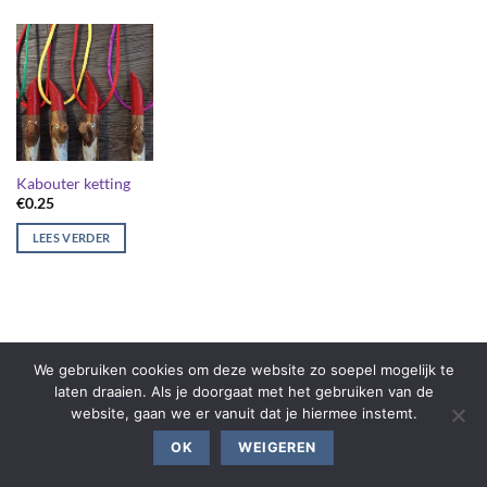
Kabouter ketting
€
0.25
LEES VERDER
We gebruiken cookies om deze website zo soepel mogelijk te
laten draaien. Als je doorgaat met het gebruiken van de
website, gaan we er vanuit dat je hiermee instemt.
OK
WEIGEREN